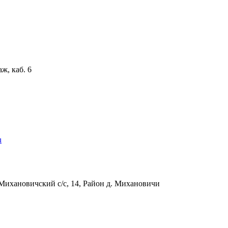
аж, каб. 6
u
Михановичский с/с, 14, Район д. Михановичи