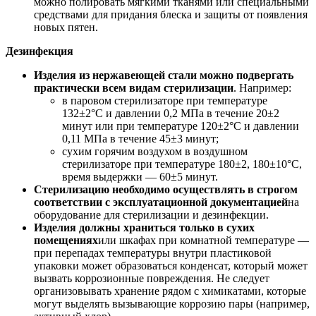
можно полировать мягкими тканями или специальными
средствами для придания блеска и защиты от появления
новых пятен.
Дезинфекция
Изделия из нержавеющей стали можно подвергать
практически всем видам стерилизации
. Например:
в паровом стерилизаторе при температуре
132±2°C и давлении 0,2 МПа в течение 20±2
минут или при температуре 120±2°С и давлении
0,11 МПа в течение 45±3 минут;
сухим горячим воздухом в воздушном
стерилизаторе при температуре 180±2, 180±10°С,
время выдержки — 60±5 минут.
Стерилизацию необходимо осуществлять в строгом
соответствии с эксплуатационной документацией
на
оборудование для стерилизации и дезинфекции.
Изделия должны храниться только в сухих
помещениях
или шкафах при комнатной температуре —
при перепадах температуры внутри пластиковой
упаковки может образоваться конденсат, который может
вызвать коррозионные повреждения. Не следует
организовывать хранение рядом с химикатами, которые
могут выделять вызывающие коррозию пары (например,