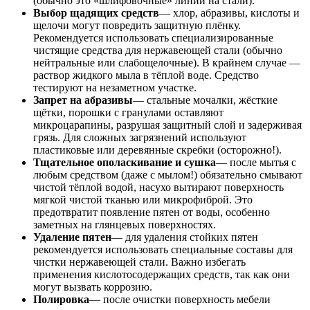
(обычно это «шлифовочные» линии на стали).
Выбор щадящих средств
— хлор, абразивы, кислоты и
щелочи могут повредить защитную плёнку.
Рекомендуется использовать специализированные
чистящие средства для нержавеющей стали (обычно
нейтральные или слабощелочные). В крайнем случае —
раствор жидкого мыла в тёплой воде. Средство
тестируют на незаметном участке.
Запрет на абразивы
— стальные мочалки, жёсткие
щётки, порошки с гранулами оставляют
микроцарапины, разрушая защитный слой и задерживая
грязь. Для сложных загрязнений используют
пластиковые или деревянные скребки (осторожно!).
Тщательное ополаскивание и сушка
— после мытья с
любым средством (даже с мылом!) обязательно смывают
чистой тёплой водой, насухо вытирают поверхность
мягкой чистой тканью или микрофиброй. Это
предотвратит появление пятен от воды, особенно
заметных на глянцевых поверхностях.
Удаление пятен
— для удаления стойких пятен
рекомендуется использовать специальные составы для
чистки нержавеющей стали. Важно избегать
применения кислотосодержащих средств, так как они
могут вызвать коррозию.
Полировка
— после очистки поверхность мебели