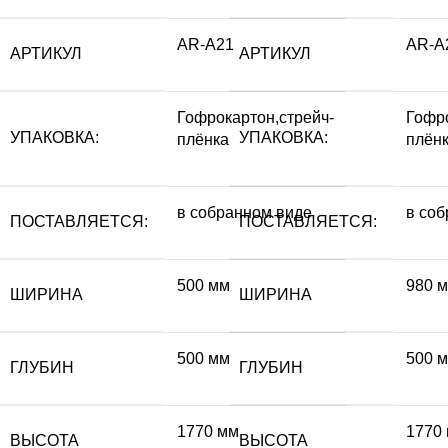
AR-A21
AR-A
АРТИКУЛ
АРТИКУЛ
Гофрокартон,стрейч-
Гофро
УПАКОВКА:
УПАКОВКА:
плёнка
плён
в собранном виде
в со
ПОСТАВЛЯЕТСЯ:
ПОСТАВЛЯЕТСЯ:
500 мм
980 
ШИРИНА
ШИРИНА
500 мм
500 
ГЛУБИН
ГЛУБИН
1770 мм
1770
ВЫСОТА
ВЫСОТА