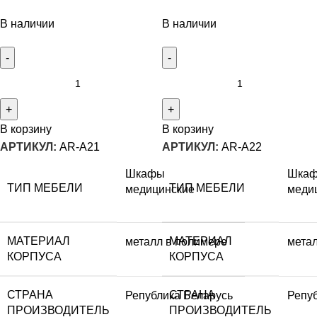
В наличии
В наличии
В корзину
В корзину
АРТИКУЛ:
AR-A21
АРТИКУЛ:
AR-A22
Шкафы
Шка
ТИП МЕБЕЛИ
ТИП МЕБЕЛИ
медицинские
меди
МАТЕРИАЛ
МАТЕРИАЛ
металл в полимере
мета
КОРПУСА
КОРПУСА
СТРАНА
СТРАНА
Република Беларусь
Репу
ПРОИЗВОДИТЕЛЬ
ПРОИЗВОДИТЕЛЬ