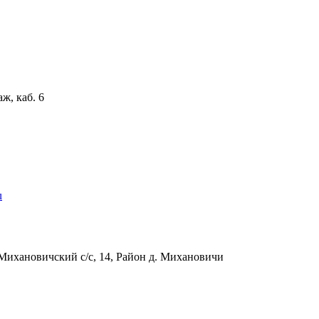
аж, каб. 6
u
Михановичский с/с, 14, Район д. Михановичи