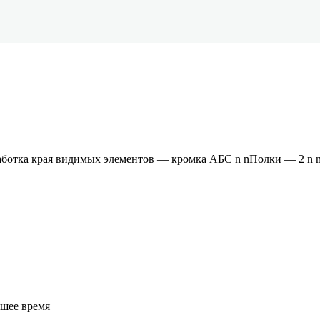
ботка края видимых элементов — кромка АБС n nПолки — 2 n 
йшее время