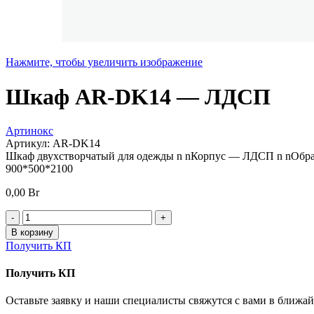
Нажмите, чтобы увеличить изображение
Шкаф AR-DK14 — ЛДСП
Артинокс
Артикул:
AR-DK14
Шкаф двухстворчатый для одежды n nКорпус — ЛДСП n nОбра
900*500*2100
0,00
Br
Количество
товара
В корзину
Шкаф
Получить КП
AR-
DK14
Получить КП
-
ЛДСП
Оставьте заявку и наши специалисты свяжутся с вами в ближа