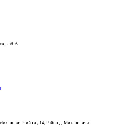
аж, каб. 6
u
Михановичский с/с, 14, Район д. Михановичи