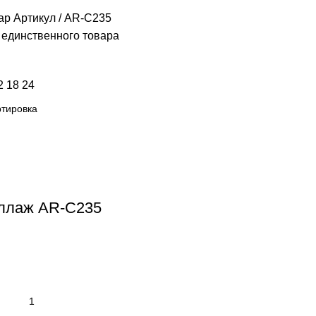
ар Артикул
AR-C235
единственного товара
2
18
24
ллаж AR-C235